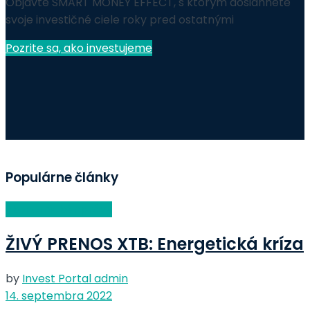
Objavte SMART MONEY EFFECT, s ktorým dosiahnete
svoje investičné ciele roky pred ostatnými
Pozrite sa, ako investujeme
Populárne články
Ekonomické správy
ŽIVÝ PRENOS XTB: Energetická kríza
by
Invest Portal admin
14. septembra 2022