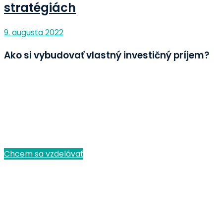
stratégiách
9. augusta 2022
Ako si vybudovať vlastný investičný príjem?
Som začiatočník
Ako mám postupovať ako začínajúci investor tak,
aby som sa hneď nepopálil? Jednoduché postupy aj
pre tých, ktorí ešte nikdy neinvestovali.
Chcem sa vzdelávať
Už investujem
Posuňte vaše investovanie o level vyššie. Analýzy
trhov a obchodné nápady s money