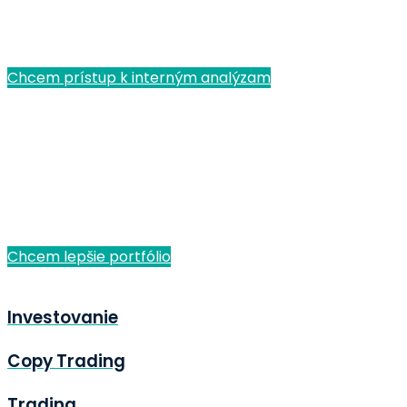
managementom zlepšia výsledky každého
investora.
Chcem prístup k interným analýzam
Mám väčšie portfólio
Zostavte si portfólio, ktoré generuje stabilný
investičný výnos. Vďaka nástrojom veľkých hráčov
si užite skvelý životný štýl - automaticky.
Chcem lepšie portfólio
Investovanie
Copy Trading
Trading