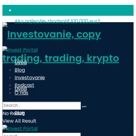
Aktuálne kurzy kryptomien
Ako najlepšie zhodnotiť 100,000 eur?
Úvod
Blog
Investovanie
Podcast
Úvod
O nás
Blog
No Result
View All Result